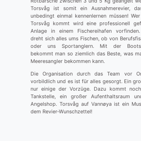
Rotbarsche zwischen 3 und 5 Kg geangelt we
Torsvåg ist somit ein Ausnahmerevier, da
unbedingt einmal kennenlernen müssen! Wer
Torsvåg kommt wird eine professionell gef
Anlage in einem Fischereihafen vorfinden.
dreht sich alles ums Fischen, ob von Berufsfi
oder uns Sportanglern. Mit der Bootsf
bekommt man so ziemlich das Beste, was ma
Meeresangler bekommen kann.
Die Organisation durch das Team vor Or
vorbildlich und es ist für alles gesorgt. Ein gr
nur einige der Vorzüge. Dazu kommt noch
Tankstelle, ein großer Aufenthaltsraum un
Angelshop. Torsvåg auf Vannøya ist ein Mus
dem Revier-Wunschzettel!