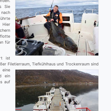
rden.
s Sie
 nach
ührte
 Hier
schern
lotte
n für
t ist
oßer Filetierraum,
Tiefkühlhaus und Trockenraum sind
 eine
d ein
s auf