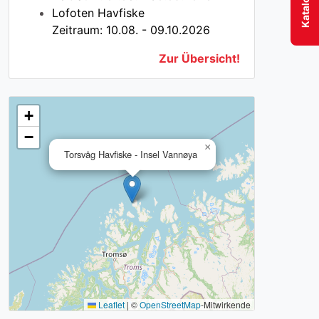
Lofoten Havfiske
Zeitraum: 10.08. - 09.10.2026
Zur Übersicht!
+
−
×
Torsvåg Havfiske - Insel Vannøya
Leaflet
|
©
OpenStreetMap
-Mitwirkende