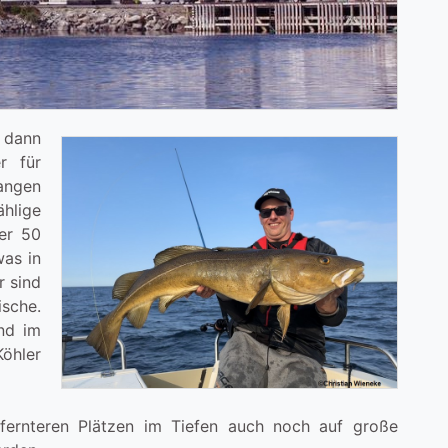
 dann
r für
fangen
hlige
er 50
was in
r sind
sche.
nd im
öhler
fernteren Plätzen im Tiefen auch noch
auf große