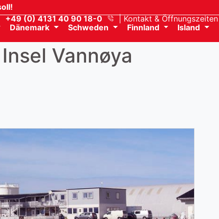
oll!
+49 (0) 4131 40 90 18-0
Kontakt
& Öffnungszeiten
Dänemark
Schweden
Finnland
Island
 Insel Vannøya