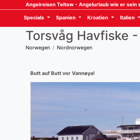
Angelreisen Teltow
- Angelurlaub wie er sein s
Specials
Spanien
Kroatien
Italien
Torsvåg Havfiske -
Norwegen
Nordnorwegen
Butt auf Butt vor Vannøya!