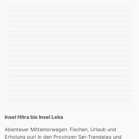
Angelamfi Steinsjø Kvenvær
Ankeret Brygge
Austa Fjord Lodge
Bessaker
Bjørkvik Gård
Fosen Gård
Gurvikdal Havfiskesenter
Harbak Gård
Hasvåg Fritid (Flatanger)
Havgløtt Rorbuer (Nesvalen)
Hindrum Fjordsenter
Knutshaug Fiskeferie
Linesøya Sea Cabins
Løvøen Gård
Martini Fishing Camp
Stadsvik Brygger
Standahl Rorbuferie
Storslåttøya Feriested
Titran Rorbuer
Insel Hitra bis Insel Leka
Abenteuer Mittelnorwegen. Fischen, Urlaub und
Erholung pur! In den Provinzen Sør-Trøndelag und