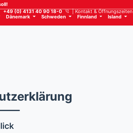
oll!
+49 (0) 4131 40 90 18-0
Kontakt
& Öffnungszeiten
Dänemark
Schweden
Finnland
Island
utzerklärung
lick