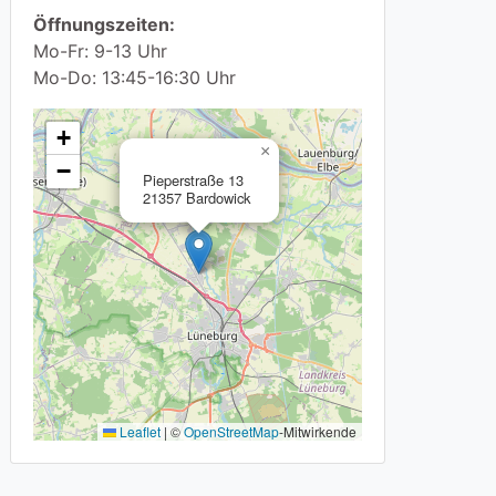
Öffnungszeiten:
Mo-Fr: 9-13 Uhr
Mo-Do: 13:45-16:30 Uhr
+
×
−
Pieperstraße 13
21357 Bardowick
Leaflet
|
©
OpenStreetMap
-Mitwirkende