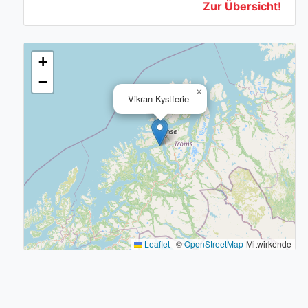
Zur Übersicht!
+
−
×
Vikran Kystferie
Leaflet
|
©
OpenStreetMap
-Mitwirkende