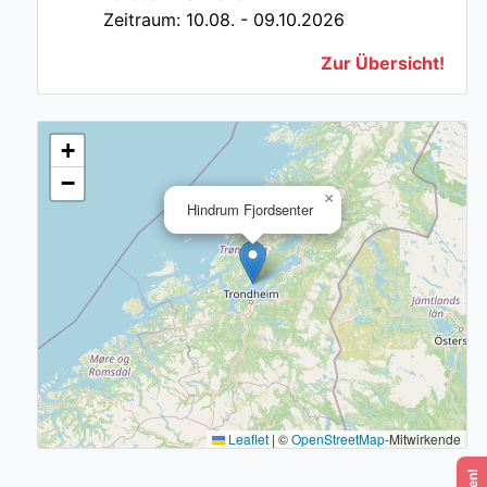
Zeitraum: 10.08. - 09.10.2026
Zur Übersicht!
+
−
×
Hindrum Fjordsenter
Leaflet
|
©
OpenStreetMap
-Mitwirkende