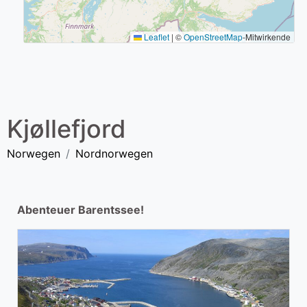
Leaflet
|
©
OpenStreetMap
-Mitwirkende
Kjøllefjord
Norwegen
Nordnorwegen
Abenteuer Barentssee!