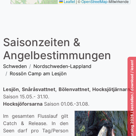
Leaflet
|
©
OpenStreetMap
-Mitwirkende
Saisonzeiten &
Angelbestimmungen
Katalog 2026 / bestellen / download / lesen!
Schweden
Nordschweden-Lappland
Rossön Camp am Lesjön
Lesjön, Snåråsvattnet, Bölenvattnet, Hocksj
ötj
ärn
arna
Saison 15.05.- 31.10.
Hocksjöforsarna
Saison 01.06.-31.08.
Im gesamten Flusslauf gilt
Catch & Release. In den
Seen darf pro Tag/Person