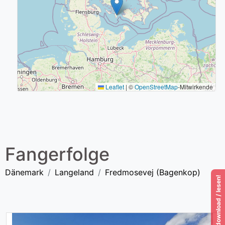
Leaflet
|
©
OpenStreetMap
-Mitwirkende
Fangerfolge
Dänemark
Langeland
Fredmosevej (Bagenkop)