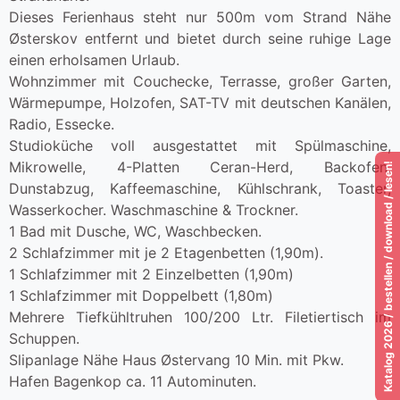
Dieses Ferienhaus steht nur 500m vom Strand Nähe
Østerskov entfernt und bietet durch seine ruhige Lage
einen erholsamen Urlaub.
Wohnzimmer mit Couchecke, Terrasse, großer Garten,
Wärmepumpe, Holzofen, SAT-TV mit deutschen Kanälen,
Radio, Essecke.
Studioküche voll ausgestattet mit Spülmaschine,
Mikrowelle, 4-Platten Ceran-Herd, Backofen,
Katalog 2026 / bestellen / download / lesen!
Dunstabzug, Kaffeemaschine, Kühlschrank, Toaster,
Wasserkocher. Waschmaschine & Trockner.
1 Bad mit Dusche, WC, Waschbecken.
2 Schlafzimmer mit je 2 Etagenbetten (1,90m).
1 Schlafzimmer mit 2 Einzelbetten (1,90m)
1 Schlafzimmer mit Doppelbett (1,80m)
Mehrere Tiefkühltruhen 100/200 Ltr. Filetiertisch im
Schuppen.
Slipanlage Nähe Haus Østervang 10 Min. mit Pkw.
Hafen Bagenkop ca. 11 Autominuten.