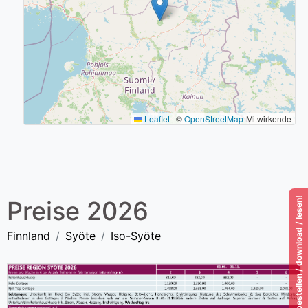
Leaflet
|
©
OpenStreetMap
-Mitwirkende
Katalog 2026 / bestellen / download / lesen!
Preise 2026
Finnland
Syöte
Iso-Syöte