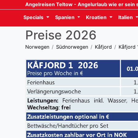
Angelreisen Teltow
- Angelurlaub wie er sein s
Specials
Spanien
Kroatien
Italien
Preise 2026
Norwegen
Südnorwegen
Kåfjord
Kåfjord 