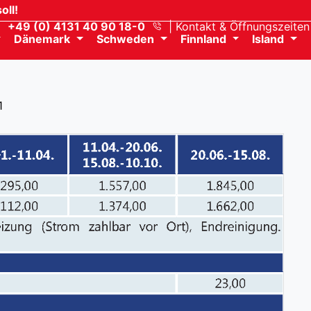
oll!
+49 (0) 4131 40 90 18-0
Kontakt
& Öffnungszeiten
Dänemark
Schweden
Finnland
Island
1