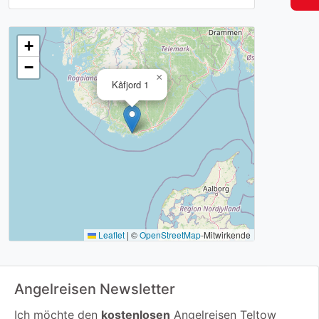
+
−
×
Kåfjord 1
Leaflet
|
©
OpenStreetMap
-Mitwirkende
Angelreisen Newsletter
Ich möchte den
kostenlosen
Angelreisen Teltow