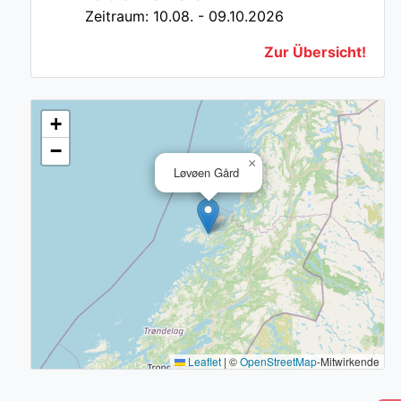
Zeitraum: 10.08. - 09.10.2026
Zur Übersicht!
+
−
×
Løvøen Gård
Leaflet
|
©
OpenStreetMap
-Mitwirkende