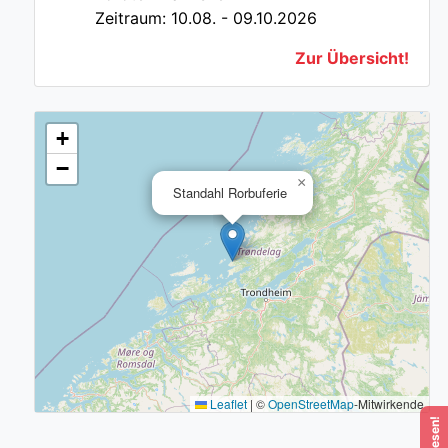
Zeitraum: 10.08. - 09.10.2026
Zur Übersicht!
+
−
×
Standahl Rorbuferie
Leaflet
|
©
OpenStreetMap
-Mitwirkende