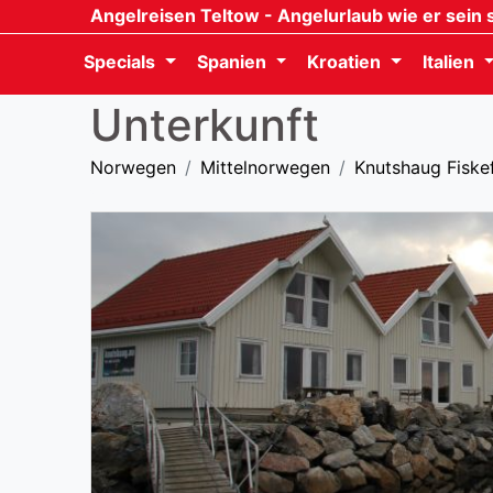
Angelreisen Teltow
- Angelurlaub wie er sein s
Specials
Spanien
Kroatien
Italien
Unterkunft
Norwegen
Mittelnorwegen
Knutshaug Fiskef