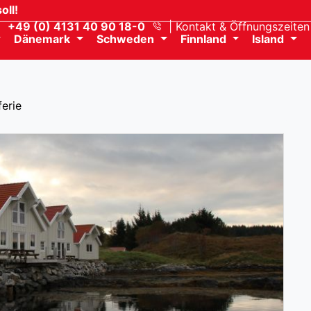
oll!
+49 (0) 4131 40 90 18-0
Kontakt
& Öffnungszeiten
Dänemark
Schweden
Finnland
Island
erie