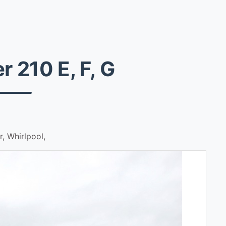
 210 E, F, G
, Whirlpool,