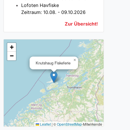
Lofoten Havfiske
Zeitraum: 10.08. - 09.10.2026
Zur Übersicht!
+
−
×
Knutshaug Fiskeferie
Leaflet
|
©
OpenStreetMap
-Mitwirkende