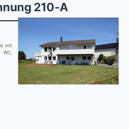
hnung 210-A
ad mit
e WC,