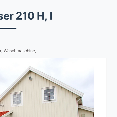
er 210 H, I
er, Waschmaschine,