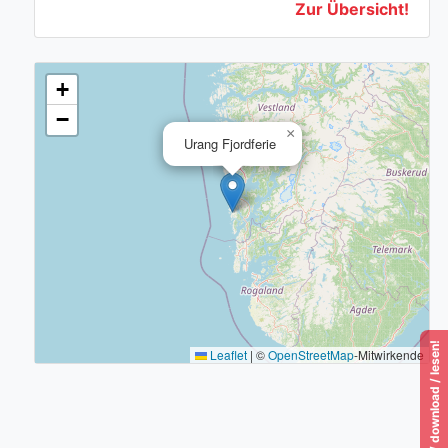
Zur Übersicht!
+
−
×
Urang Fjordferie
Leaflet
|
©
OpenStreetMap
-Mitwirkende