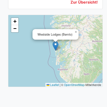
Zur Übersicht!
+
−
×
Westside Lodges (Bømlo)
Leaflet
|
©
OpenStreetMap
-Mitwirkende