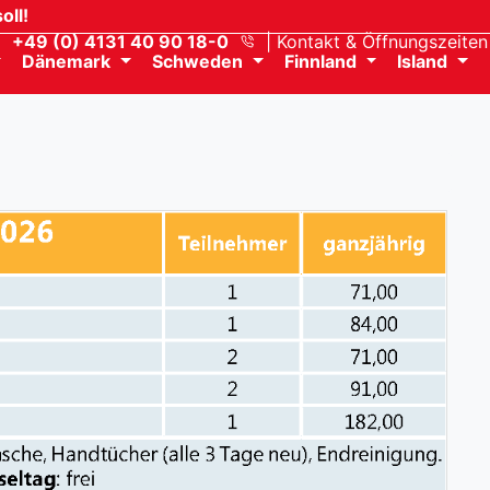
oll!
+49 (0) 4131 40 90 18-0
Kontakt
& Öffnungszeiten
Dänemark
Schweden
Finnland
Island