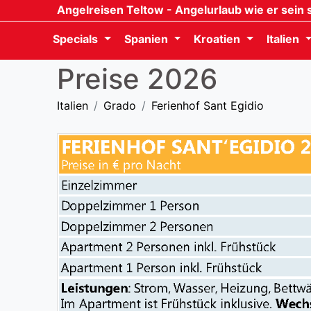
Angelreisen Teltow
- Angelurlaub wie er sein s
Specials
Spanien
Kroatien
Italien
Preise 2026
Italien
Grado
Ferienhof Sant Egidio