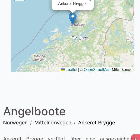
×
Ankeret Brygge
Leaflet
|
©
OpenStreetMap
-Mitwirkende
Angelboote
Norwegen
Mittelnorwegen
Ankeret Brygge
Ankeret Brygge verfügt über eine ausgezeichnete