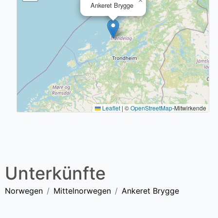
×
Ankeret Brygge
Leaflet
|
©
OpenStreetMap
-Mitwirkende
Unterkünfte
Norwegen
Mittelnorwegen
Ankeret Brygge