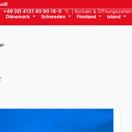
oll!
+49 (0) 4131 40 90 18-0
Kontakt
& Öffnungszeiten
Dänemark
Schweden
Finnland
Island
er
Z