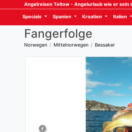
Angelreisen Teltow
- Angelurlaub wie er sein s
Specials
Spanien
Kroatien
Italien
Fangerfolge
Norwegen
Mittelnorwegen
Bessaker