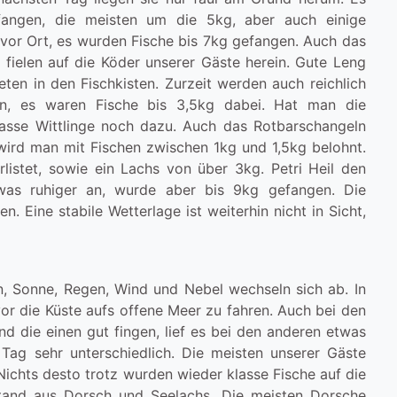
fangen, die meisten um die 5kg, aber auch einige
vor Ort, es wurden Fische bis 7kg gefangen. Auch das
g fielen auf die Köder unserer Gäste herein. Gute Leng
ten in den Fischkisten. Zurzeit werden auch reichlich
gen, es waren Fische bis 3,5kg dabei. Hat man die
klasse Wittlinge noch dazu. Auch das Rotbarschangeln
wird man mit Fischen zwischen 1kg und 1,5kg belohnt.
listet, sowie ein Lachs von über 3kg. Petri Heil den
was ruhiger an, wurde aber bis 9kg gefangen. Die
. Eine stabile Wetterlage ist weiterhin nicht in Sicht,
, Sonne, Regen, Wind und Nebel wechseln sich ab. In
or die Küste aufs offene Meer zu fahren. Auch bei den
 die einen gut fingen, lief es bei den anderen etwas
ag sehr unterschiedlich. Die meisten unserer Gäste
Nichts desto trotz wurden wieder klasse Fische auf die
tand aus Dorsch und Seelachs. Die meisten Dorsche