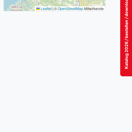
Katalog 2026 / bestellen / download / lesen!
Leaflet
|
©
OpenStreetMap
-Mitwirkende