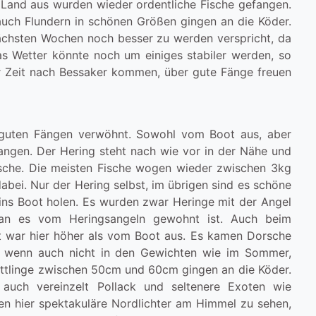
n Land aus wurden wieder ordentliche Fische gefangen.
uch Flundern in schönen Größen gingen an die Köder.
 nächsten Wochen noch besser zu werden verspricht, da
as Wetter könnte noch um einiges stabiler werden, so
r Zeit nach Bessaker kommen, über gute Fänge freuen
 guten Fängen verwöhnt. Sowohl vom Boot aus, aber
ngen. Der Hering steht nach wie vor in der Nähe und
rsche. Die meisten Fische wogen wieder zwischen 3kg
abei. Nur der Hering selbst, im übrigen sind es schöne
h ins Boot holen. Es wurden zwar Heringe mit der Angel
an es vom Heringsangeln gewohnt ist. Auch beim
lt war hier höher als vom Boot aus. Es kamen Dorsche
, wenn auch nicht in den Gewichten wie im Sommer,
ittlinge zwischen 50cm und 60cm gingen an die Köder.
uch vereinzelt Pollack und seltenere Exoten wie
n hier spektakuläre Nordlichter am Himmel zu sehen,