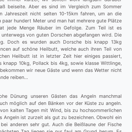
aß beiseite. Aber es sind im Vergleich zum Sommer
 Jahreszeit nicht selten 10-15km fahren, um an die
in paar hundert Meter und man hat mehrere gute Plätze
hat jede Menge Räuber im Gefolge. Zum Teil ist es
 unterwegs von guten Dorschen abgefangen wird. Die
kg. Doch es wurden auch Dorsche bis knapp 13kg
en auf schöne Heilbutt, welche auch ihren Teil von
n Heilbutt ist in letzter Zeit hier einiges passiert,
 knapp 10kg, Pollack bis 4kg, sowie klasse Wittlinge,
 bekommen wir neue Gäste und wenn das Wetter nicht
Hände reiben…
 hohe Dünung unseren Gästen das Angeln manchmal
uch möglich auf den Bänken vor der Küste zu angeln.
, von kalten Tagen mit Wind, bis zu hochsommerlichen
s Angeln ist zurzeit als gut zu bezeichnen. Obwohl ein
 bei anderen sehr gut. Auch die Beißlaune der Fische
 nächsten Tag liegen sie nur faul am Grund herum. Es