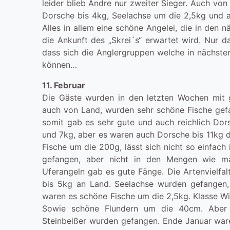
leider blieb Andre nur zweiter Sieger. Auch vo
Dorsche bis 4kg, Seelachse um die 2,5kg und a
Alles in allem eine schöne Angelei, die in den
die Ankunft des „Skrei´s“ erwartet wird. Nur d
dass sich die Anglergruppen welche in nächste
können…
11. Februar
Die Gäste wurden in den letzten Wochen mit
auch von Land, wurden sehr schöne Fische gefa
somit gab es sehr gute und auch reichlich Do
und 7kg, aber es waren auch Dorsche bis 11kg d
Fische um die 200g, lässt sich nicht so einfac
gefangen, aber nicht in den Mengen wie m
Uferangeln gab es gute Fänge. Die Artenvielfa
bis 5kg an Land. Seelachse wurden gefangen
waren es schöne Fische um die 2,5kg. Klasse W
Sowie schöne Flundern um die 40cm. Aber a
Steinbeißer wurden gefangen. Ende Januar ware