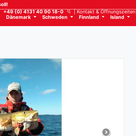
oll!
+49 (0) 4131 40 90 18-0
Kontakt
& Öffnungszeiten
Dänemark
Schweden
Finnland
Island