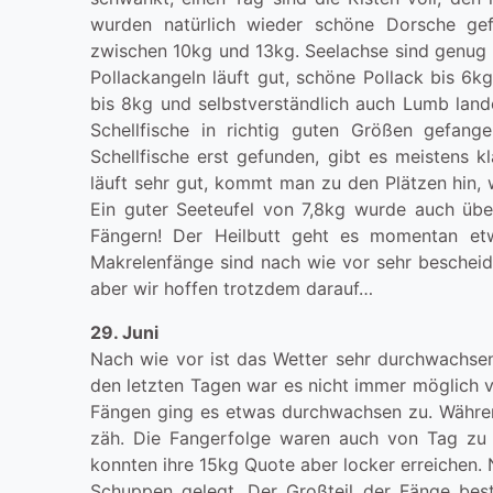
wurden natürlich wieder schöne Dorsche ge
zwischen 10kg und 13kg. Seelachse sind genug 
Pollackangeln läuft gut, schöne Pollack bis 6k
bis 8kg und selbstverständlich auch Lumb lande
Schellfische in richtig guten Größen gefan
Schellfische erst gefunden, gibt es meistens 
läuft sehr gut, kommt man zu den Plätzen hin, 
Ein guter Seeteufel von 7,8kg wurde auch über
Fängern! Der Heilbutt geht es momentan et
Makrelenfänge sind nach wie vor sehr bescheiden
aber wir hoffen trotzdem darauf…
29. Juni
Nach wie vor ist das Wetter sehr durchwachsen
den letzten Tagen war es nicht immer möglich v
Fängen ging es etwas durchwachsen zu. Während
zäh. Die Fangerfolge waren auch von Tag zu T
konnten ihre 15kg Quote aber locker erreichen. 
Schuppen gelegt. Der Großteil der Fänge bes