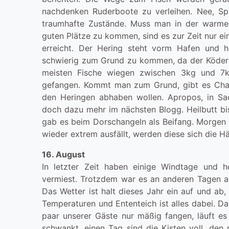
nachdenken Ruderboote zu verleihen. Nee, Sp
traumhafte Zustände. Muss man in der warmen
guten Plätze zu kommen, sind es zur Zeit nur e
erreicht. Der Hering steht vorm Hafen und 
schwierig zum Grund zu kommen, da der Köder
meisten Fische wiegen zwischen 3kg und 7
gefangen. Kommt man zum Grund, gibt es Chanc
den Heringen abhaben wollen. Apropos, in Sache
doch dazu mehr im nächsten Blogg. Heilbutt bis
gab es beim Dorschangeln als Beifang. Morgen
wieder extrem ausfällt, werden diese sich die 
16. August
In letzter Zeit haben einige Windtage und
vermiest. Trotzdem war es an anderen Tagen a
Das Wetter ist halt dieses Jahr ein auf und ab
Temperaturen und Ententeich ist alles dabei. Da
paar unserer Gäste nur mäßig fangen, läuft es
schwankt, einen Tag sind die Kisten voll, den