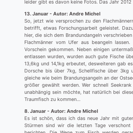
leider gibt es davon keine Fotos. Das Jahr 2012 g
13. Januar - Autor: Andre Michel
So, jetzt wie versprochen zu den Flachmännern
betrifft, etwas Forschungsarbeit geleistet. D
hier, die sich dem Brandundangeln verschrieben
Flachmänner vom Ufer aus beangeln lassen. 
Vorschein gekommen. Neben einigen untermaßig
entlassen wurden, wurden auch gute Fische über
13,6kg und 14,1kg erbeutet, desweiteren gab es
Dorsche bis über 7kg, Schellfische über 3kg u
gleiche wie beim Brandungsangeln an der Ostsee
größer gewählt werden. Wer schnell Seekrank 
unabhängig sein möchte, hat natürlich bei dies
Traumfisch zu kommen…
8. Januar - Autor: Andre Michel
Es ist schön, dass ich das neue Jahr mit gut
Stürmen sind wir die letzten Tage verschont
berichten. Die Wege zum Fisch werden gerad