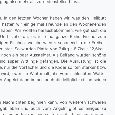
ing also mehr als zufriedenstellend los...
. In den letzten Wochen haben wir, was den Heilbutt
azu hatten wir einige mal Freunde an den Wochenenden
 haben. Wir wollten herausbekommen, wie gut sich die
Und siehe da, es ist eine ganze Reihe Fische zum
en Fischen, welche wieder schonend in die Freiheit
listet. So wurden Platte von 7,4kg - 8,7kg - 12,6kg -
 noch ein paar Aussteiger. Als Beifang wurden schöne
nd super Wittlinge gefangen. Die Ausrüstung ist die
, nur die Vorfächer und die Köder sollten stärker bzw.
wird, oder im Winterhalbjahr vom schlechten Wetter
er Angelei dann immer noch die Möglichkeit an seinen
en Nachrichten beginnen kann. Von weiteren schweren
 geblieben und auch vom Angeln gibt es einiges zu
e immer kürzer, wir sollten wohl langsam darüber