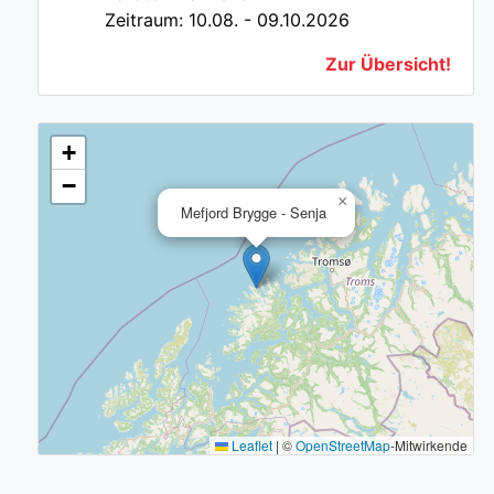
Zeitraum: 10.08. - 09.10.2026
Zur Übersicht!
+
−
×
Mefjord Brygge - Senja
Leaflet
|
©
OpenStreetMap
-Mitwirkende