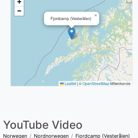
+
−
×
Fjordcamp (Vesterålen)
Leaflet
|
©
OpenStreetMap
-Mitwirkende
YouTube Video
Norwegen
Nordnorwegen
Fjordcamp (Vesterålen)