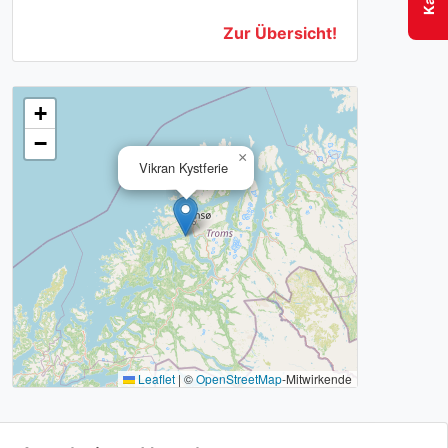
Zur Übersicht!
+
−
×
Vikran Kystferie
Leaflet
|
©
OpenStreetMap
-Mitwirkende