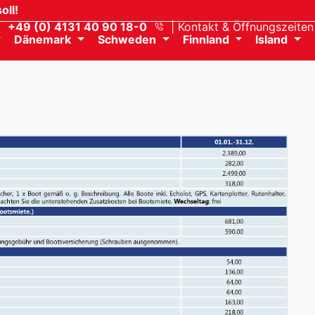
oll!
+49 (0) 4131 40 90 18-0
Kontakt
& Öffnungszeiten
Dänemark
Schweden
Finnland
Island