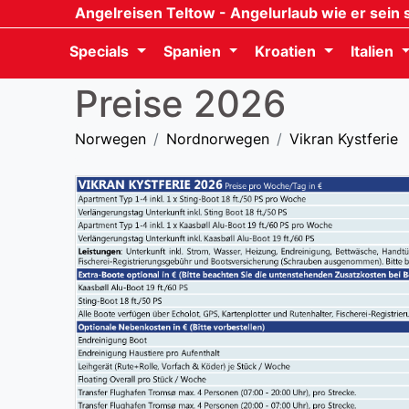
Angelreisen Teltow
- Angelurlaub wie er sein s
Specials
Spanien
Kroatien
Italien
Preise 2026
Norwegen
Nordnorwegen
Vikran Kystferie