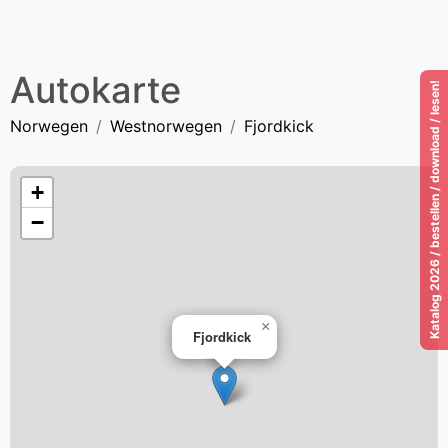
Autokarte
Katalog 2026 / bestellen / download / lesen!
Norwegen
Westnorwegen
Fjordkick
+
−
×
Fjordkick