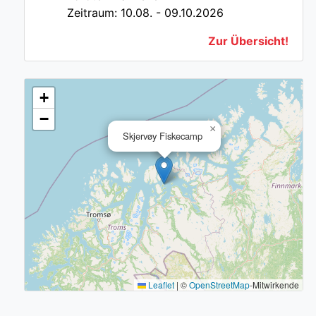
Zeitraum: 10.08. - 09.10.2026
Zur Übersicht!
+
−
×
Skjervøy Fiskecamp
Leaflet
|
©
OpenStreetMap
-Mitwirkende