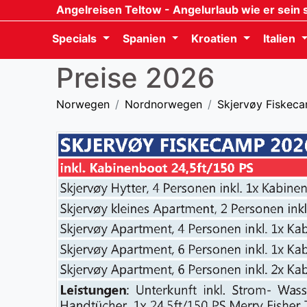
Angelreisen Teltow
- Angelurlaub wie er sein s
Specials
Spanien
Kroatien
Italien
Preise 2026
Norwegen
Nordnorwegen
Skjervøy Fiskec