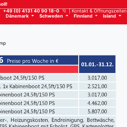
oll!
+49 (0) 4131 40 90 18-0
Kontakt
& Öffnungszeiten
Dänemark
Schweden
Finnland
Island
amp