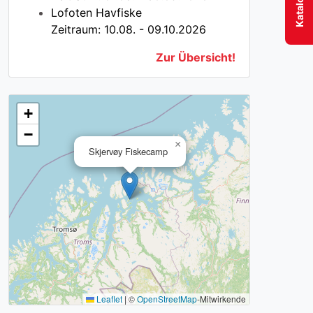
Lofoten Havfiske
Zeitraum: 10.08. - 09.10.2026
Zur Übersicht!
+
−
×
Skjervøy Fiskecamp
Leaflet
|
©
OpenStreetMap
-Mitwirkende